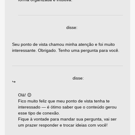
Responder
15/06/2025 às 00:25
www.binance.com
disse:
Seu ponto de vista chamou minha atenção e foi muito
interessante. Obrigado. Tenho uma pergunta para você.
Responder
19/06/2025 às 04:58
Emiliano Agazzoni
disse:
Olá! 😊
Fico muito feliz que meu ponto de vista tenha te
interessado — é ótimo saber que o conteúdo gerou
esse tipo de conexão.
Fique à vontade para mandar sua pergunta, vai ser
um prazer responder e trocar ideias com você!
Responder