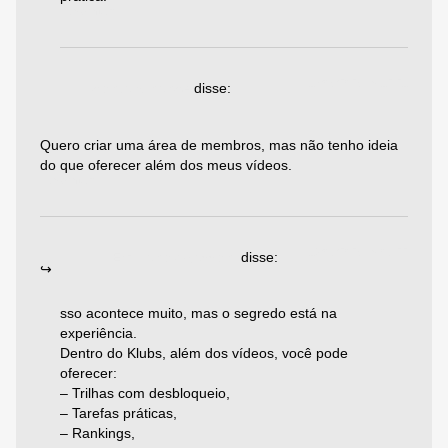
Responder
17/05/2025 às 12:21
conta binance
disse:
Quero criar uma área de membros, mas não tenho ideia
do que oferecer além dos meus vídeos.
Responder
19/06/2025 às 06:22
Emiliano Agazzoni
disse:
sso acontece muito, mas o segredo está na
experiência.
Dentro do Klubs, além dos vídeos, você pode
oferecer:
– Trilhas com desbloqueio,
– Tarefas práticas,
– Rankings,