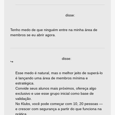
18/05/2025 às 17:36
binance sign up bonus
disse:
Tenho medo de que ninguém entre na minha área de
membros se eu abrir agora.
Responder
19/06/2025 às 06:20
Emiliano Agazzoni
disse:
Esse medo é natural, mas o melhor jeito de superá-lo
é lançando uma área de membros mínima e
estratégica.
Convide seus alunos mais próximos, ofereça algo
exclusivo e use esse grupo inicial como base de
validação.
No Klubs, você pode começar com 10, 20 pessoas —
e crescer com segurança a partir do que funciona na
prática.