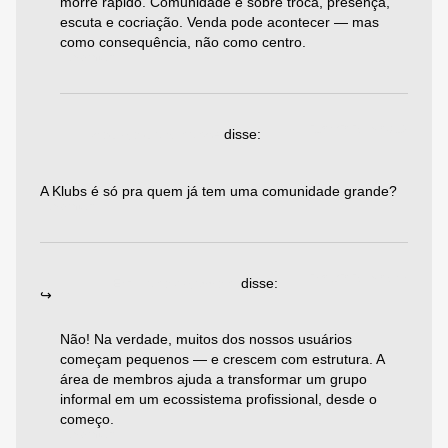
morre rápido. Comunidade é sobre troca, presença,
escuta e cocriação. Venda pode acontecer — mas
como consequência, não como centro.
Responder
21/04/2025 às 08:19
código da binance
disse:
A Klubs é só pra quem já tem uma comunidade grande?
Responder
23/06/2025 às 05:47
Emiliano Agazzoni
disse:
Não! Na verdade, muitos dos nossos usuários
começam pequenos — e crescem com estrutura. A
área de membros ajuda a transformar um grupo
informal em um ecossistema profissional, desde o
começo.
Responder