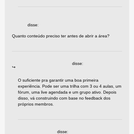
18/04/2025 às
bonus di iscrizione binance
23:44
disse:
Quanto conteúdo preciso ter antes de abrir a área?
Responder
23/06/2025 às 06:19
Emiliano Agazzoni
disse:
O suficiente pra garantir uma boa primeira
experiência. Pode ser uma trilha com 3 ou 4 aulas, um
fórum, uma live agendada e um grupo ativo. Depois
disso, vá construindo com base no feedback dos
próprios membros.
Responder
18/11/2024 às 22:02
Rafael Santos
disse: