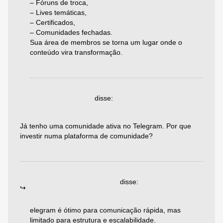
– Fóruns de troca,
– Lives temáticas,
– Certificados,
– Comunidades fechadas.
Sua área de membros se torna um lugar onde o
conteúdo vira transformação.
Responder
11/05/2025 às 15:03
Binance code
disse:
Já tenho uma comunidade ativa no Telegram. Por que
investir numa plataforma de comunidade?
Responder
19/06/2025 às 06:25
Emiliano Agazzoni
disse:
elegram é ótimo para comunicação rápida, mas
limitado para estrutura e escalabilidade.