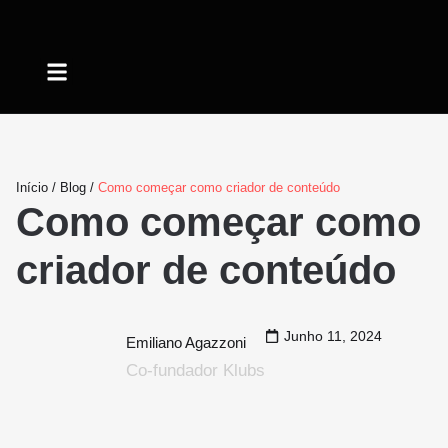
Quem somos
Início
/
Blog
/
Como começar como criador de conteúdo
Como começar como
criador de conteúdo
Junho 11, 2024
Emiliano Agazzoni
Co-fundador Klubs