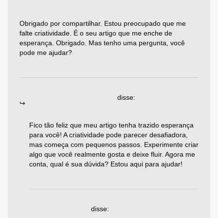
Obrigado por compartilhar. Estou preocupado que me
falte criatividade. É o seu artigo que me enche de
esperança. Obrigado. Mas tenho uma pergunta, você
pode me ajudar?
Responder
22/11/2024 às 05:08
Emiliano Agazzoni
disse:
Fico tão feliz que meu artigo tenha trazido esperança
para você! A criatividade pode parecer desafiadora,
mas começa com pequenos passos. Experimente criar
algo que você realmente gosta e deixe fluir. Agora me
conta, qual é sua dúvida? Estou aqui para ajudar!
Responder
05/10/2024 às 09:14
Mariana Silva
disse: