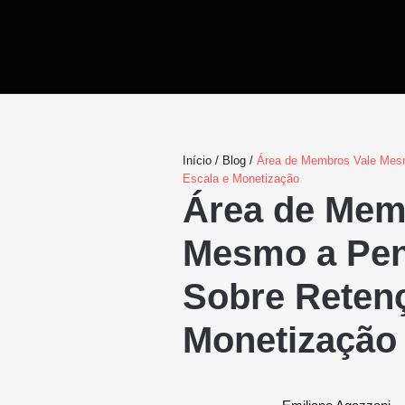
Início
/
Blog
/
Área de Membros Vale Mesm
Escala e Monetização
Área de Mem
Mesmo a Pen
Sobre Retenç
Monetização