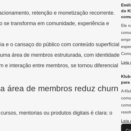
Emil
do K
acionamento, retenção e monetização recorrente.
comu
o se transforma em comunidade, experiência e
Ele n
comu
empre
a e o cansaço do público com conteúdo superficial
espec
Comu
r uma área de membros estruturada, com identidade
Leia 
em e interação entre membros, se tornou diferencial
Klubs
para
 a área de membros reduz churn
A Klu
comu
como 
reso
cursos, mentorias ou produtos digitais é clara: o
Leia 
Co