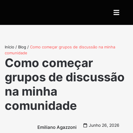
Quem somos
Início
/
Blog
/
Como começar grupos de discussão na minha
comunidade
Como começar
grupos de discussão
na minha
comunidade
Junho 26, 2026
Emiliano Agazzoni