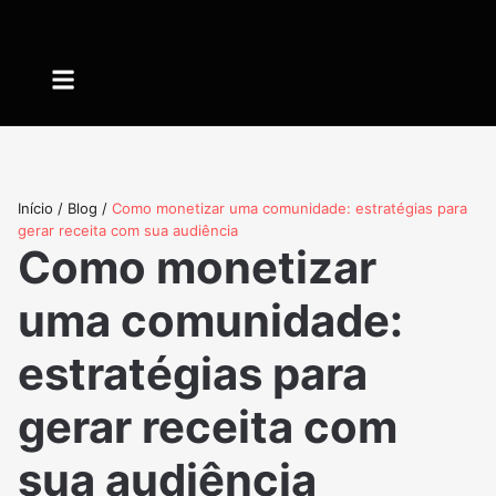
Quem somos
Início
/
Blog
/
Como monetizar uma comunidade: estratégias para
gerar receita com sua audiência
Como monetizar
uma comunidade:
estratégias para
gerar receita com
sua audiência