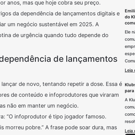
r anos, mas que hoje cobra seu preço.
Emil
rigos da dependência de lançamentos digitais e
do K
comu
riar um negócio sustentável em 2025. A
Ele 
rotina de urgência quando tudo depende do
comu
empre
espe
a dependência de lançamentos
Comu
Leia 
s lançar de novo, tentando repetir a dose. Essa é
Klubs
para
dores de conteúdo e infoprodutores que viraram
A Klu
mas não em manter um negócio.
comu
como 
a: “O infoprodutor é tipo jogador famoso.
reso
is morreu pobre.” A frase pode soar dura, mas
Leia 