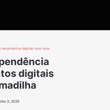
 lançamentos digitais virou uma
ependência
os digitais
rmadilha
nho 3, 2025