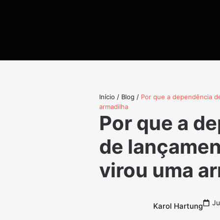
Início
/
Blog
/
Por que a dependência de
armadilha
Por que a d
de lançament
virou uma a
Ju
Karol Hartung