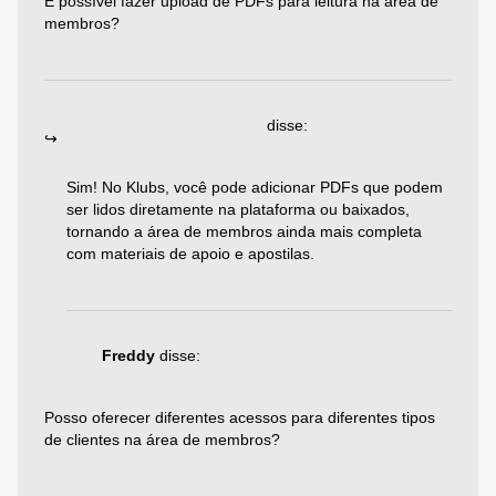
É possível fazer upload de PDFs para leitura na área de
membros?
Responder
19/08/2025 às 08:01
Emiliano Agazzoni
disse:
Sim! No Klubs, você pode adicionar PDFs que podem
ser lidos diretamente na plataforma ou baixados,
tornando a área de membros ainda mais completa
com materiais de apoio e apostilas.
Responder
03/08/2025 às 11:32
Freddy
disse:
Posso oferecer diferentes acessos para diferentes tipos
de clientes na área de membros?
Responder