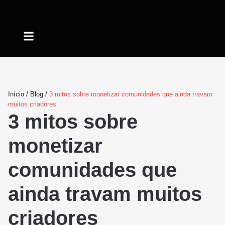
Quem somos
Início
/
Blog
/
3 mitos sobre monetizar comunidades que ainda travam
muitos criadores
3 mitos sobre
monetizar
comunidades que
ainda travam muitos
criadores