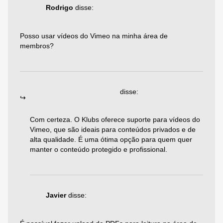
04/08/2025 às 11:06
Rodrigo
disse:
Posso usar vídeos do Vimeo na minha área de
membros?
Responder
19/08/2025 às 06:19
Emiliano Agazzoni
disse:
Com certeza. O Klubs oferece suporte para vídeos do
Vimeo, que são ideais para conteúdos privados e de
alta qualidade. É uma ótima opção para quem quer
manter o conteúdo protegido e profissional.
Responder
04/08/2025 às 02:40
Javier
disse: