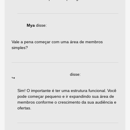
Responder
28/07/2025 às 07:56
Mya
disse:
Vale a pena começar com uma área de membros
simples?
Responder
21/08/2025 às 11:59
Emiliano Agazzoni
disse:
Sim! O importante é ter uma estrutura funcional. Você
pode começar pequeno e ir expandindo sua área de
membros conforme o crescimento da sua audiência e
ofertas.
Responder