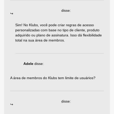
19/08/2025 às 08:08
Emiliano Agazzoni
disse:
Sim! No Klubs, você pode criar regras de acesso
personalizadas com base no tipo de cliente, produto
adquirido ou plano de assinatura. Isso dá flexibilidade
total na sua área de membros.
Responder
01/08/2025 às 17:25
Adele
disse:
A área de membros do Klubs tem limite de usuários?
Responder
19/08/2025 às 08:52
Emiliano Agazzoni
disse: