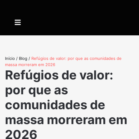
Quem somos
Início
/
Blog
/
Refúgios de valor: por que as comunidades de
massa morreram em 2026
Refúgios de valor:
por que as
comunidades de
massa morreram em
2026