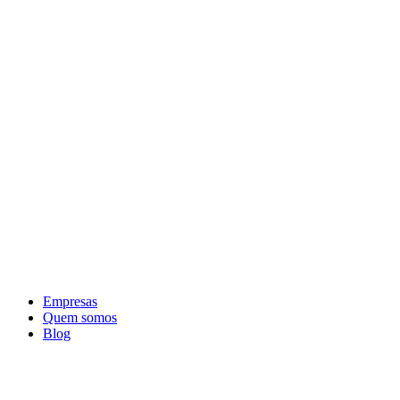
Ir
para
o
conteúdo
Empresas
Quem somos
Blog