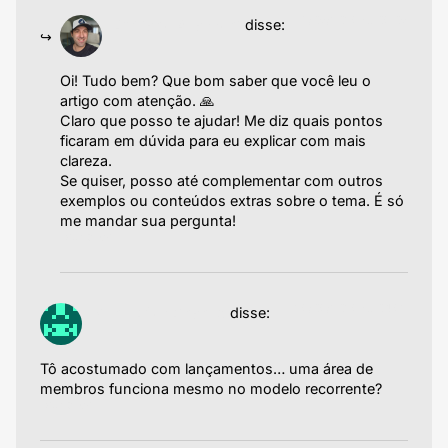
19/06/2025 às 05:06
Emiliano Agazzoni
disse:
Oi! Tudo bem? Que bom saber que você leu o
artigo com atenção. 🙏
Claro que posso te ajudar! Me diz quais pontos
ficaram em dúvida para eu explicar com mais
clareza.
Se quiser, posso até complementar com outros
exemplos ou conteúdos extras sobre o tema. É só
me mandar sua pergunta!
Responder
25/05/2025 às 04:52
sign up for binance
disse:
Tô acostumado com lançamentos… uma área de
membros funciona mesmo no modelo recorrente?
Responder