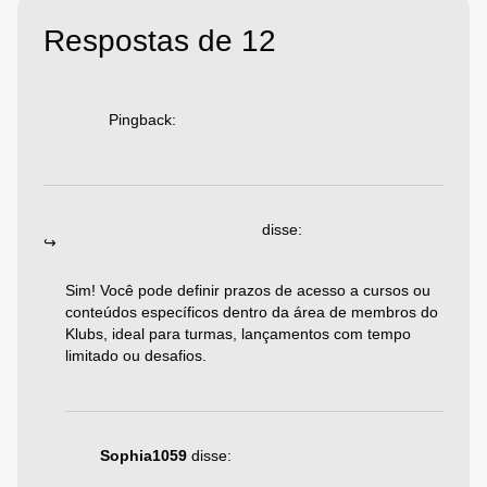
Respostas de 12
Pingback:
Diego
19/08/2025 às 08:14
Emiliano Agazzoni
disse:
Sim! Você pode definir prazos de acesso a cursos ou
conteúdos específicos dentro da área de membros do
Klubs, ideal para turmas, lançamentos com tempo
limitado ou desafios.
Responder
01/06/2025 às 10:04
Sophia1059
disse: