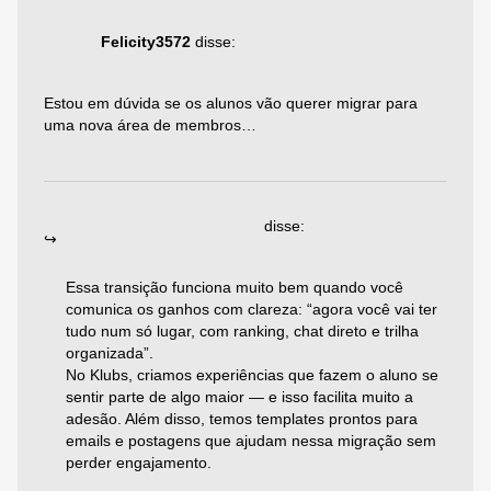
25/05/2025 às 22:40
Felicity3572
disse:
Estou em dúvida se os alunos vão querer migrar para
uma nova área de membros…
Responder
19/06/2025 às 06:01
Emiliano Agazzoni
disse:
Essa transição funciona muito bem quando você
comunica os ganhos com clareza: “agora você vai ter
tudo num só lugar, com ranking, chat direto e trilha
organizada”.
No Klubs, criamos experiências que fazem o aluno se
sentir parte de algo maior — e isso facilita muito a
adesão. Além disso, temos templates prontos para
emails e postagens que ajudam nessa migração sem
perder engajamento.
Responder