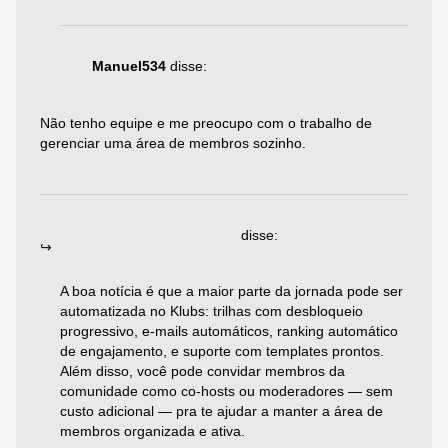
25/05/2025 às 03:56
Manuel534
disse:
Não tenho equipe e me preocupo com o trabalho de
gerenciar uma área de membros sozinho.
Responder
19/06/2025 às 06:08
Emiliano Agazzoni
disse:
A boa notícia é que a maior parte da jornada pode ser
automatizada no Klubs: trilhas com desbloqueio
progressivo, e-mails automáticos, ranking automático
de engajamento, e suporte com templates prontos.
Além disso, você pode convidar membros da
comunidade como co-hosts ou moderadores — sem
custo adicional — pra te ajudar a manter a área de
membros organizada e ativa.
Responder