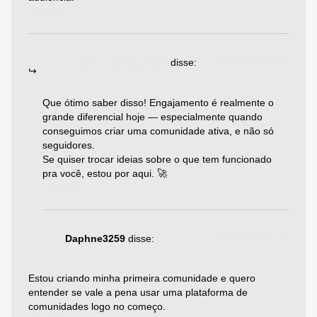
Responder
19/06/2025 às 05:19
Emiliano Agazzoni
disse:
Que ótimo saber disso! Engajamento é realmente o
grande diferencial hoje — especialmente quando
conseguimos criar uma comunidade ativa, e não só
seguidores.
Se quiser trocar ideias sobre o que tem funcionado
pra você, estou por aqui. 🚀
Responder
29/05/2025 às 04:12
Daphne3259
disse:
Estou criando minha primeira comunidade e quero
entender se vale a pena usar uma plataforma de
comunidades logo no começo.