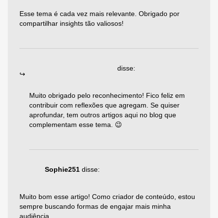
Esse tema é cada vez mais relevante. Obrigado por
compartilhar insights tão valiosos!
Responder
19/06/2025 às 05:12
Emiliano Agazzoni
disse:
Muito obrigado pelo reconhecimento! Fico feliz em
contribuir com reflexões que agregam. Se quiser
aprofundar, tem outros artigos aqui no blog que
complementam esse tema. 😉
Responder
29/05/2025 às 10:32
Sophie251
disse:
Muito bom esse artigo! Como criador de conteúdo, estou
sempre buscando formas de engajar mais minha
audiência.