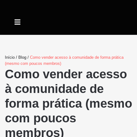
Quem somos
Início
/
Blog
/
Como vender acesso à comunidade de forma prática
(mesmo com poucos membros)
Como vender acesso
à comunidade de
forma prática (mesmo
com poucos
membros)