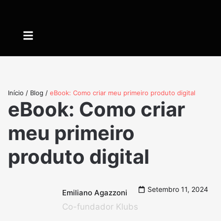
Quem somos
Início
/
Blog
/
eBook: Como criar meu primeiro produto digital
eBook: Como criar
meu primeiro
produto digital
Setembro 11, 2024
Emiliano Agazzoni
Co-fundador Klubs