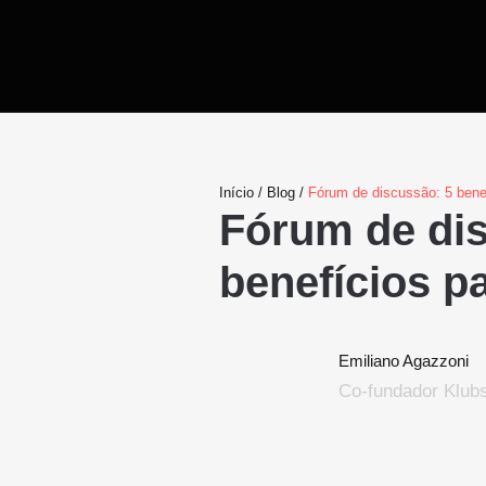
Início
/
Blog
/
Fórum de discussão: 5 bene
Fórum de di
benefícios p
Emiliano Agazzoni
Co-fundador Klub