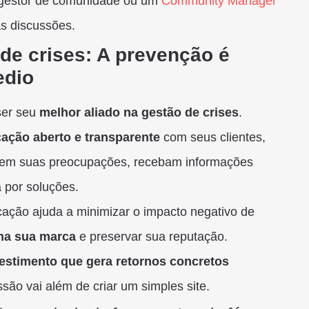
m gestor de comunidade ou um
Community Manager
as discussões.
de crises: A prevenção é
edio
ser seu
melhor aliado na gestão de crises
.
ação aberto e transparente
com seus clientes,
sem suas preocupações, recebam informações
 por soluções.
ação ajuda a minimizar o impacto negativo de
na sua marca
e preservar sua reputação.
estimento que gera retornos concretos
são vai além de criar um simples site.