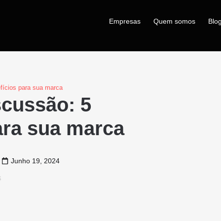
Empresas
Quem somos
Blo
fícios para sua marca
scussão: 5
ara sua marca
Junho 19, 2024
s