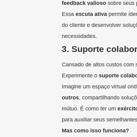
feedback valioso
sobre seus p
Essa
escuta ativa
permite iden
do cliente e desenvolver solu
necessidades.
3. Suporte colabo
Cansado de altos custos com sup
Experimente o
suporte colabo
Imagine um espaço virtual on
outros
, compartilhando soluç
mútuo. É como ter um
exércit
para auxiliar seus semelhantes
Mas como isso funciona?