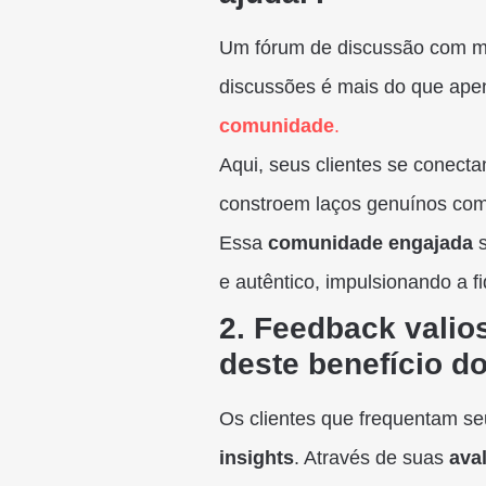
Um fórum de discussão com m
discussões é mais do que ape
comunidade
.
Aqui, seus clientes se conecta
constroem laços genuínos co
Essa
comunidade engajada
s
e autêntico, impulsionando a f
2. Feedback valio
deste benefício d
Os clientes que frequentam s
insights
. Através de suas
ava