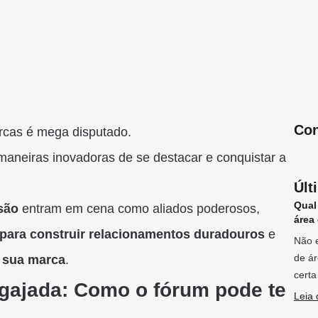
Con
rcas é mega disputado.
aneiras inovadoras de se destacar e conquistar a
Últ
Qual
são
entram em cena como aliados poderosos,
área
para construir relacionamentos duradouros
e
Não e
de ár
 sua marca
.
certa
gajada: Como o fórum pode te
Leia 