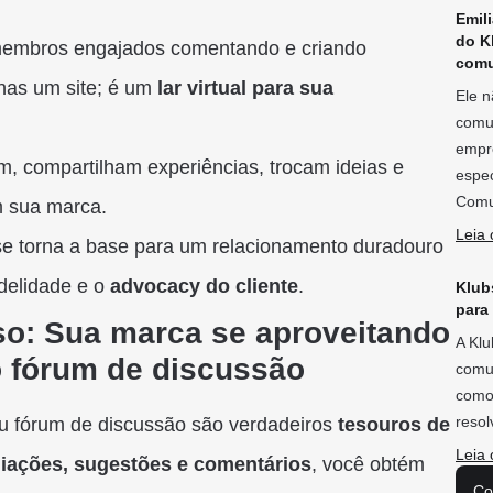
Emil
do K
embros engajados comentando e criando
comu
nas um site; é um
lar virtual para sua
Ele n
comu
empre
m, compartilham experiências, trocam ideias e
espec
Comu
m sua marca.
Leia 
e torna a base para um relacionamento duradouro
idelidade e o
advocacy do cliente
.
Klubs
para
so: Sua marca se aproveitando
A Klu
o fórum de discussão
comu
como 
reso
eu fórum de discussão são verdadeiros
tesouros de
Leia 
liações, sugestões e comentários
, você obtém
Co