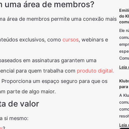
em uma área de membros?
Emil
do K
a área de membros permite uma conexão mais
comu
Ele 
comu
nteúdos exclusivos, como
cursos
, webinars e
empre
espe
Comu
aseados em assinaturas garantem uma
Leia 
essencial para quem trabalha com
produto digital.
: Proporciona um espaço seguro para que os
Klubs
para
am parte de algo maior.
A Klu
a de valor
comu
como 
reso
a si mesmo:
Leia 
vo
?