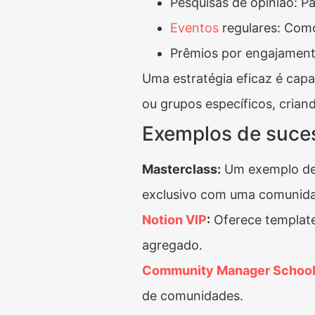
Pesquisas de opinião: 
Eventos
regulares: Como
Prêmios por engajamento
Uma estratégia eficaz é cap
ou grupos específicos, crian
Exemplos de suce
Masterclass:
Um exemplo de
exclusivo com uma comunida
Notion VIP
:
Oferece template
agregado.
Community Manager Schoo
de comunidades.