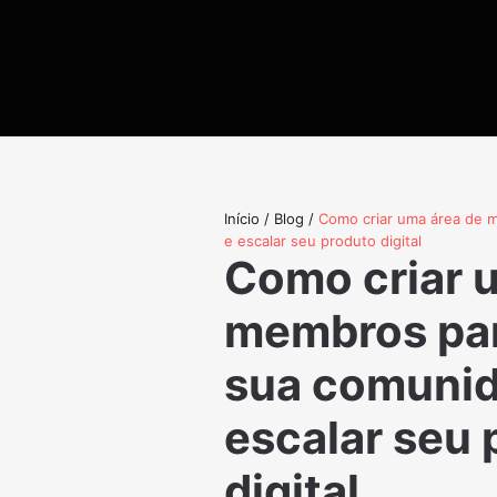
Início
/
Blog
/
Como criar uma área de 
e escalar seu produto digital
Como criar 
membros par
sua comunid
escalar seu 
digital