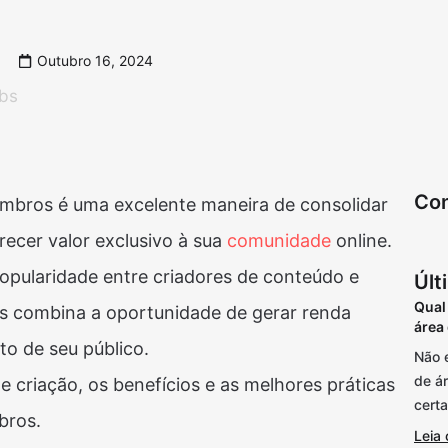
Outubro 16, 2024
bs
Con
mbros é uma excelente maneira de consolidar
recer valor exclusivo à sua
comunidade
online.
pularidade entre criadores de conteúdo e
Últ
Qual
is combina a oportunidade de gerar renda
área
o de seu público.
Não 
de á
 criação, os benefícios e as melhores práticas
cert
bros.
Leia 